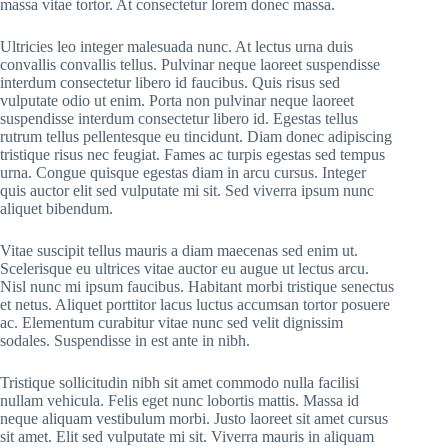
massa vitae tortor. At consectetur lorem donec massa.
Ultricies leo integer malesuada nunc. At lectus urna duis
convallis convallis tellus. Pulvinar neque laoreet suspendisse
interdum consectetur libero id faucibus. Quis risus sed
vulputate odio ut enim. Porta non pulvinar neque laoreet
suspendisse interdum consectetur libero id. Egestas tellus
rutrum tellus pellentesque eu tincidunt. Diam donec adipiscing
tristique risus nec feugiat. Fames ac turpis egestas sed tempus
urna. Congue quisque egestas diam in arcu cursus. Integer
quis auctor elit sed vulputate mi sit. Sed viverra ipsum nunc
aliquet bibendum.
Vitae suscipit tellus mauris a diam maecenas sed enim ut.
Scelerisque eu ultrices vitae auctor eu augue ut lectus arcu.
Nisl nunc mi ipsum faucibus. Habitant morbi tristique senectus
et netus. Aliquet porttitor lacus luctus accumsan tortor posuere
ac. Elementum curabitur vitae nunc sed velit dignissim
sodales. Suspendisse in est ante in nibh.
Tristique sollicitudin nibh sit amet commodo nulla facilisi
nullam vehicula. Felis eget nunc lobortis mattis. Massa id
neque aliquam vestibulum morbi. Justo laoreet sit amet cursus
sit amet. Elit sed vulputate mi sit. Viverra mauris in aliquam