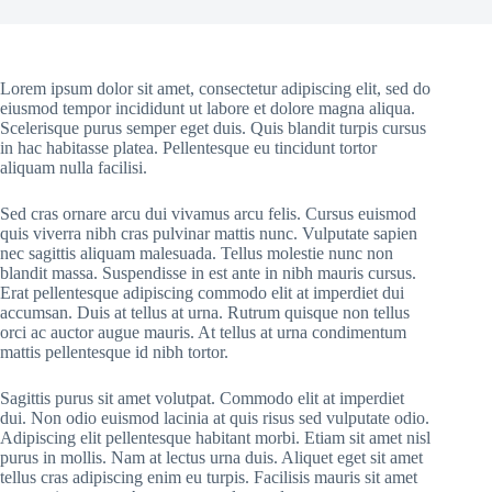
Lorem ipsum dolor sit amet, consectetur adipiscing elit, sed do
eiusmod tempor incididunt ut labore et dolore magna aliqua.
Scelerisque purus semper eget duis. Quis blandit turpis cursus
in hac habitasse platea. Pellentesque eu tincidunt tortor
aliquam nulla facilisi.
Sed cras ornare arcu dui vivamus arcu felis. Cursus euismod
quis viverra nibh cras pulvinar mattis nunc. Vulputate sapien
nec sagittis aliquam malesuada. Tellus molestie nunc non
blandit massa. Suspendisse in est ante in nibh mauris cursus.
Erat pellentesque adipiscing commodo elit at imperdiet dui
accumsan. Duis at tellus at urna. Rutrum quisque non tellus
orci ac auctor augue mauris. At tellus at urna condimentum
mattis pellentesque id nibh tortor.
Sagittis purus sit amet volutpat. Commodo elit at imperdiet
dui. Non odio euismod lacinia at quis risus sed vulputate odio.
Adipiscing elit pellentesque habitant morbi. Etiam sit amet nisl
purus in mollis. Nam at lectus urna duis. Aliquet eget sit amet
tellus cras adipiscing enim eu turpis. Facilisis mauris sit amet