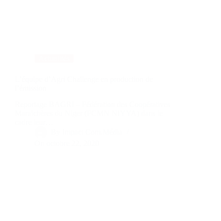
Actualités
L’équipe d’Agri Challenge en production de
l’émission
Reportage BAGRI – Fédération des Coopératives
Maraichères du Niger (FCMN NIYYA) dans le
cadre leur…
By
Impact Com.Média
On
octobre 22, 2020