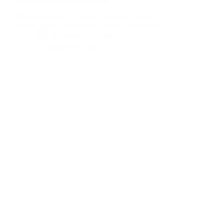
(NIMD) à Impact Com.Média
Nous avions reçu la visite d’une équipe de la
représentation au Niger de l’Institut Néerlandais…
By
Impact Com.Média
On
octobre 23, 2020