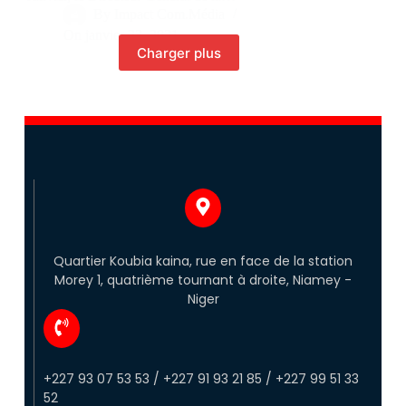
By
Impact Com.Média
On
janvier 23, 2021
Charger plus
Quartier Koubia kaina, rue en face de la station
Morey 1, quatrième tournant à droite, Niamey -
Niger
+227 93 07 53 53 / +227 91 93 21 85 / +227 99 51 33
52